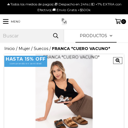
🔥Todos los medios de pagos| 🎁 Despacho en 24hs | 💵 +7% EXTRA con
Efectivo| 🚚 Envío Gratis +$500k
MENÚ
0
PRODUCTOS
Inicio
/
Mujer
/
Suecos
/
FRANCA *CUERO VACUNO*
HASTA 15% OFF
comprando en cantidad