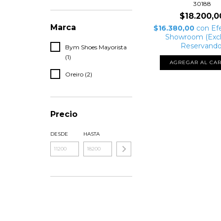
30188
$18.200,0
Marca
$16.380,00
con
Ef
Showroom (Excl
Reservando
Bym Shoes Mayorista
(1)
AGREGAR AL CAR
Oreiro (2)
Precio
DESDE
HASTA