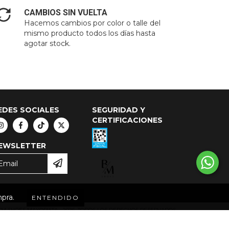
CAMBIOS SIN VUELTA
Hacemos cambios por color o talle del
mismo producto todos los días hasta
agotar stock.
EDES SOCIALES
SEGURIDAD Y
CERTIFICACIONES
EWSLETTER
mpra.
ENTENDIDO
M SHOES MAYORISTA - 2026. TODOS LOS DERECHOS RESERVADOS.
ARA RECLAMOS
INGRESÁ ACÁ.
/
BOTÓN DE ARREPENTIMIENTO