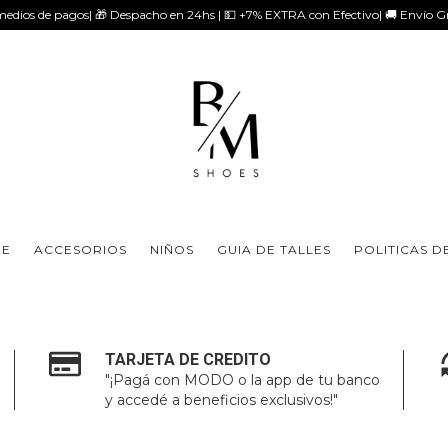
medios de pagos| 🎁 Despacho en 24hs | 💵 +7% EXTRA con Efectivo| 🚚 Envío 
E
ACCESORIOS
NIÑOS
GUIA DE TALLES
POLITICAS D
TARJETA DE CREDITO
"¡Pagá con MODO o la app de tu banco
y accedé a beneficios exclusivos!"