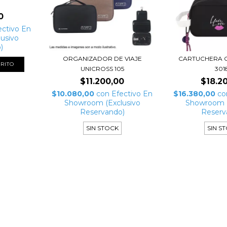
0
ectivo En
usivo
)
ORGANIZADOR DE VIAJE
CARTUCHERA 
RITO
UNICROSS 105
301
$11.200,00
$18.2
$10.080,00
con
Efectivo En
$16.380,00
co
Showroom (Exclusivo
Showroom (
Reservando)
Reserv
SIN STOCK
SIN S