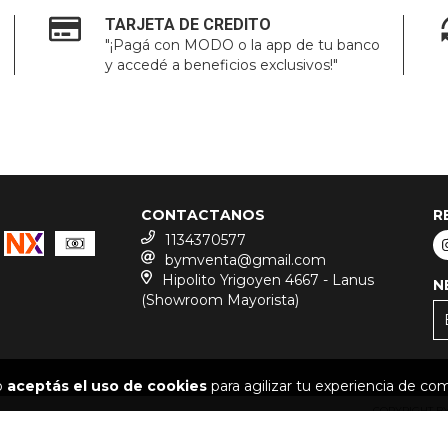
TARJETA DE CREDITO
"¡Pagá con MODO o la app de tu banco
y accedé a beneficios exclusivos!"
CONTACTANOS
R
1134370577
bymventa@gmail.com
Hipolito Yrigoyen 4667 - Lanus
N
(Showroom Mayorista)
io
aceptás el uso de cookies
para agilizar tu experiencia de co
COPYRIGHT BY
DEFENSA DE LAS Y LOS CONSUMIDORES. P