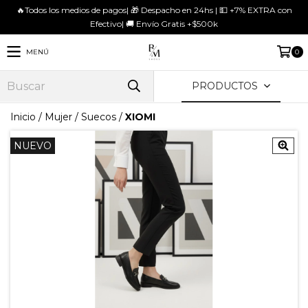
🔥Todos los medios de pagos| 🎁 Despacho en 24hs | 💵 +7% EXTRA con
Efectivo| 🚚 Envío Gratis +$500k
MENÚ
0
PRODUCTOS
Inicio
/
Mujer
/
Suecos
/
XIOMI
NUEVO