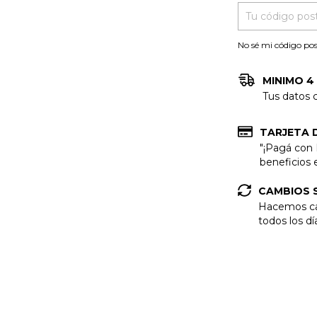
No sé mi código pos
MINIMO 4
Tus datos 
TARJETA 
"¡Pagá con
beneficios e
CAMBIOS S
Hacemos cam
todos los dí