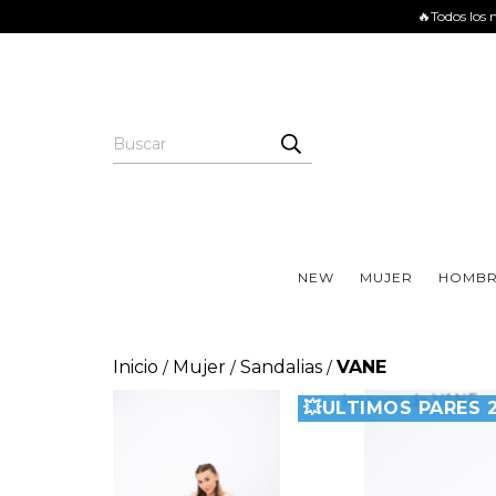
🔥Todos los 
NEW
MUJER
HOMBR
Inicio
Mujer
Sandalias
VANE
/
/
/
💥ULTIMOS PARES 