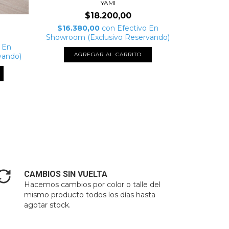
YAMI
$18.200,00
$16.380,00
con
Efectivo En
Showroom (Exclusivo Reservando)
$21.4
 En
Showroom
AGREGAR AL CARRITO
vando)
A
CAMBIOS SIN VUELTA
Hacemos cambios por color o talle del
mismo producto todos los días hasta
agotar stock.