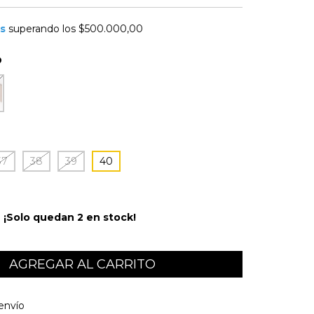
is
superando los
$500.000,00
O
37
38
39
40
¡Solo quedan
2
en stock!
l CP:
CAMBIAR CP
envío