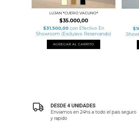
LUJAN *CUERO VACUNO*
$35.000,00
$31.500,00
con
Efectivo En
tivo En
$1
Showroom (Exclusivo Reservando)
servando)
Showr
AGREGAR AL CARRITO
TO
DESDE 4 UNIDADES
Enviamos en 24hs a todo el pais seguro
y rapido