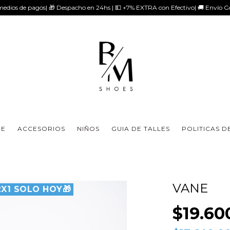
medios de pagos| 🎁 Despacho en 24hs | 💵 +7% EXTRA con Efectivo| 🚚 Envío 
E
ACCESORIOS
NIÑOS
GUIA DE TALLES
POLITICAS D
VANE
2X1 SOLO HOY🎁
$19.60