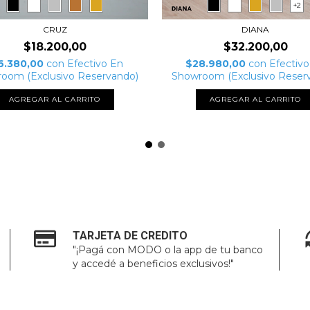
+2
CRUZ
DIANA
$18.200,00
$32.200,00
6.380,00
con
Efectivo En
$28.980,00
con
Efectivo
oom (Exclusivo Reservando)
Showroom (Exclusivo Reser
AGREGAR AL CARRITO
AGREGAR AL CARRITO
TARJETA DE CREDITO
"¡Pagá con MODO o la app de tu banco
y accedé a beneficios exclusivos!"