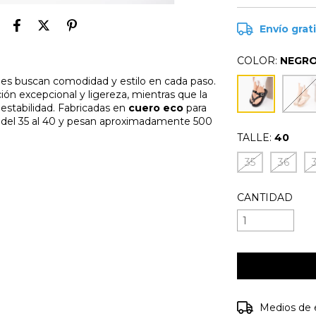
Envío grat
COLOR:
NEGR
ienes buscan comodidad y estilo en cada paso.
ón excepcional y ligereza, mientras que la
 estabilidad. Fabricadas en
cuero eco
para
es del 35 al 40 y pesan aproximadamente 500
TALLE:
40
35
36
CANTIDAD
Entregas para e
Medios de 