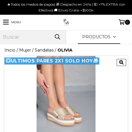
🔥Todos los medios de pagos| 🎁 Despacho en 24hs | 💵 +7% EXTRA con
Efectivo| 🚚 Envío Gratis +$500k
MENÚ
0
PRODUCTOS
Inicio
/
Mujer
/
Sandalias
/
OLIVIA
💥ULTIMOS PARES 2X1 SOLO HOY🎁