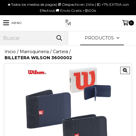
🔥Todos los medios de pagos| 🎁 Despacho en 24hs | 💵 +7% EXTRA con
Efectivo| 🚚 Envío Gratis +$500k
MENÚ
0
PRODUCTOS
Inicio
/
Marroquineria
/
Cartera
/
BILLETERA WILSON 3600002