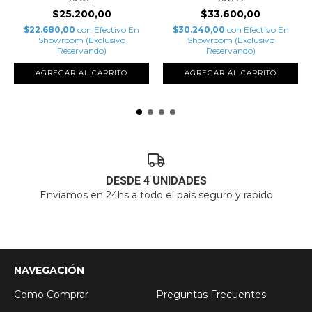
$25.200,00
$33.600,00
$22.680,00
con
Efectivo En
$30.240,00
con
Efectivo En
Showroom (Exclusivo
Showroom (Exclusivo
Reservando)
Reservando)
AGREGAR AL CARRITO
AGREGAR AL CARRITO
DESDE 4 UNIDADES
Enviamos en 24hs a todo el pais seguro y rapido
NAVEGACIÓN
Como Comprar
Preguntas Frecuentes