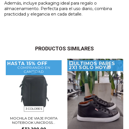
Además, incluye packaging ideal para regalo o
almacenamiento. Perfecta para el uso diario, combina
practicidad y elegancia en cada detalle.
PRODUCTOS SIMILARES
HASTA 15% OFF
💥ULTIMOS PARES
2X1 SOLO HOY🎁
COMPRANDO EN
CANTIDAD
3 COLORES
MOCHILA DE VIAJE PORTA
NOTEBOOK UNICROSS...
$32.200,00