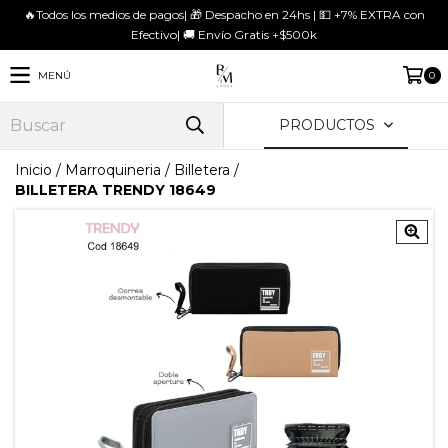
🔥Todos los medios de pagos| 🎁 Despacho en 24hs | 💵 +7% EXTRA con
Efectivo| 🚚 Envío Gratis +$500k
MENÚ
0
PRODUCTOS
Inicio
/
Marroquineria
/
Billetera
/
BILLETERA TRENDY 18649